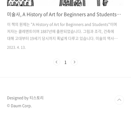
미술사, A History of Art for Beginners and Students_1887
이 책의 원제는 "A History of Art for Beginners and Students"이며
저자는 클레멘트이며 1887년에 출판되었습니다. 그림과 조각, 건축에
대해 고대부터 19세기 당시까지 폭넓게 다루고 있습니다. 미술의 역사에
대해 살펴보며 작품의 삽화도 같이 구성되어 있어 미술의 문외한들도 쉽
2023. 4. 13.
게 이해할 수 있는 책입니다. 1. 주요 목차 제1장 고대 회화, 초기부터 기
독교 시대까지 이 부분은 이집트, 아시리아, 바빌론, 그리스, 그리고 이탈
1
리아와 같은 고대 문명의 예술을 다룹니다. 모자이크와 꽃병 그림을 포함
한 다양한 형태의 고대 그림에 대해 소개하고 있습니다. 제2장 기독교 시
대의 시작부터 르네상스까지의 중세 회화 이 장은 중세 (약 5세기부터 15
세기까지) 동안의 그림을 다룹니다. ..
Designed by 티스토리
© Daum Corp.