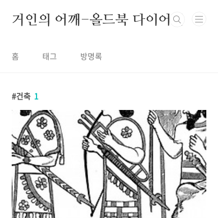
본문 바로가기
거인의 어깨-올드북 다이어리
홈
태그
방명록
건축
1