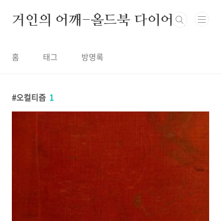
본문 바로가기
거인의 어깨-올드북 다이어리
홈
태그
방명록
오컬티즘
1