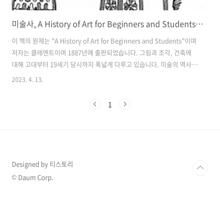
미술사, A History of Art for Beginners and Students_1887
이 책의 원제는 "A History of Art for Beginners and Students"이며
저자는 클레멘트이며 1887년에 출판되었습니다. 그림과 조각, 건축에
대해 고대부터 19세기 당시까지 폭넓게 다루고 있습니다. 미술의 역사에
대해 살펴보며 작품의 삽화도 같이 구성되어 있어 미술의 문외한들도 쉽
2023. 4. 13.
게 이해할 수 있는 책입니다. 1. 주요 목차 제1장 고대 회화, 초기부터 기
독교 시대까지 이 부분은 이집트, 아시리아, 바빌론, 그리스, 그리고 이탈
1
리아와 같은 고대 문명의 예술을 다룹니다. 모자이크와 꽃병 그림을 포함
한 다양한 형태의 고대 그림에 대해 소개하고 있습니다. 제2장 기독교 시
대의 시작부터 르네상스까지의 중세 회화 이 장은 중세 (약 5세기부터 15
세기까지) 동안의 그림을 다룹니다. ..
Designed by 티스토리
© Daum Corp.