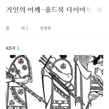
본문 바로가기
거인의 어깨-올드북 다이어리
홈
태그
방명록
조각
1