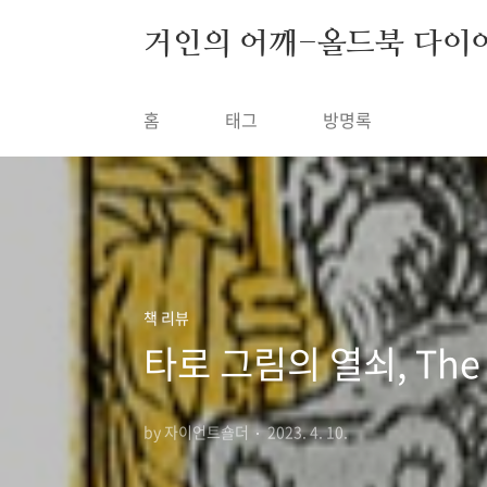
본문 바로가기
거인의 어깨-올드북 다이
홈
태그
방명록
책 리뷰
타로 그림의 열쇠, The Il
by 자이언트숄더
2023. 4. 10.