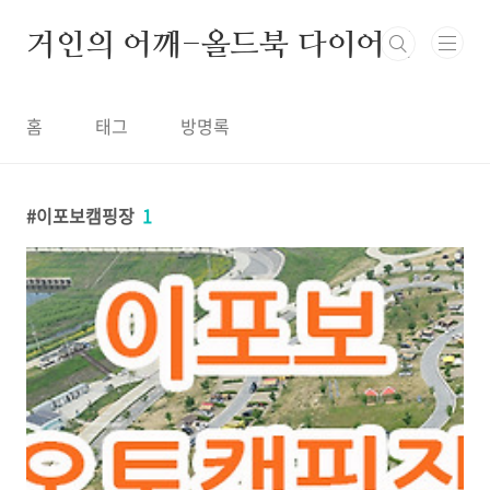
본문 바로가기
거인의 어깨-올드북 다이어리
홈
태그
방명록
이포보캠핑장
1