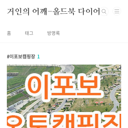
본문 바로가기
거인의 어깨-올드북 다이어리
홈
태그
방명록
이포보캠핑장
1