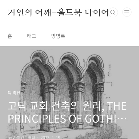
본문 바로가기
거인의 어깨-올드북 다이어리
홈
태그
방명록
책 리뷰
고딕 교회 건축의 원리, THE
PRINCIPLES OF GOTHIC
ECCLESIASTICAL
by 자이언트숄더
2023. 4. 19.