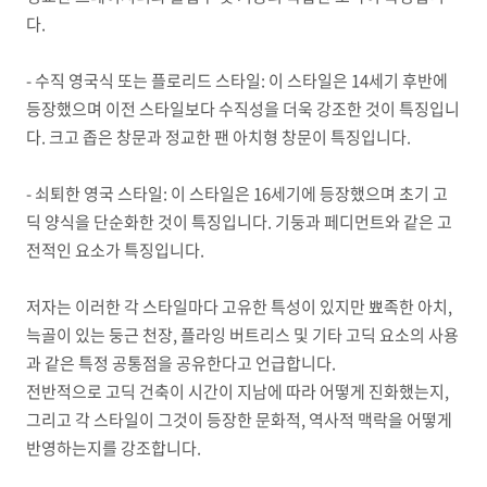
다
.
-
수직 영국식 또는 플로리드 스타일
:
이 스타일은
14
세기 후반에
등장했으며 이전 스타일보다 수직성을 더욱 강조한 것이 특징입니
다
.
크고 좁은 창문과 정교한 팬 아치형 창문이 특징입니다
.
-
쇠퇴한 영국 스타일
:
이 스타일은
16
세기에 등장했으며 초기 고
딕 양식을 단순화한 것이 특징입니다
.
기둥과 페디먼트와 같은 고
전적인 요소가 특징입니다
.
저자는 이러한 각 스타일마다 고유한 특성이 있지만 뾰족한 아치
,
늑골이 있는 둥근 천장
,
플라잉 버트리스 및 기타 고딕 요소의 사용
과 같은 특정 공통점을 공유한다고 언급합니다
.
전반적으로 고딕 건축이 시간이 지남에 따라 어떻게 진화했는지
,
그리고 각 스타일이 그것이 등장한 문화적
,
역사적 맥락을 어떻게
반영하는지를 강조합니다
.