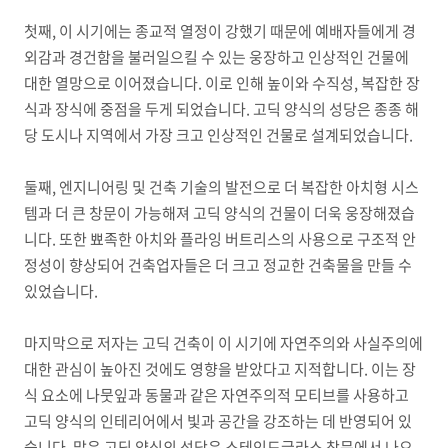
첫째
,
이 시기에는 종교적 열정이 강했기 때문에 예배자들에게 경
외감과 경건함을 불러일으킬 수 있는 웅장하고 인상적인 건물에
대한 열망으로 이어졌습니다.
이로 인해 높이와 수직성
,
복잡한 장
식과 장식에 중점을 두게 되었습니다
.
고딕 양식의 성당은 종종 해
당 도시나 지역에서 가장 크고 인상적인 건물로 설계되었습니다
.
둘째
,
엔지니어링 및 건축 기술의 발전으로 더 복잡한 아치형 시스
템과 더 큰 창문이 가능해져 고딕 양식의 건물이 더욱 웅장해졌습
니다
.
또한 뾰족한 아치와 플라잉 버트리스의 사용으로 구조적 안
정성이 향상되어 건축업자들은 더 크고 정교한 건축물을 만들 수
있었습니다
.
마지막으로 저자는 고딕 건축이 이 시기에 자연주의와 사실주의에
대한 관심이 높아진 것에도 영향을 받았다고 지적합니다
.
이는 장
식 요소에 나뭇잎과 동물과 같은 자연주의적 모티브를 사용하고
고딕 양식의 인테리어에서 빛과 공간을 강조하는 데 반영되어 있
습니다
.
많은 고딕 양식의 성당은 스테인드글라스 창문에서 나오