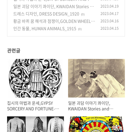
RTUNE-TELLING_1891
일본 괴담 이야기 콰이단, KWAIDAN Stories an
2023.04.19
(0)
d Studies of Strange Things_1904
드레스 디자인, DRESS DESIGN_1920
2023.04.17
(0)
(0)
황금 바퀴 꿈 해석과 점쟁이,GOLDEN WHEEL D
2023.04.16
REAM-BOOK AND FORTUNE-TELLER_1862
인간 동물, HUMAN ANIMALS_1915
2023.04.15
(0)
(0)
관련글
집시의 마법과 운세,GYPSY
일본 괴담 이야기 콰이단,
SORCERY AND FORTUNE-
KWAIDAN Stories and
TELLING_1891
Studies of Strange
Things_1904