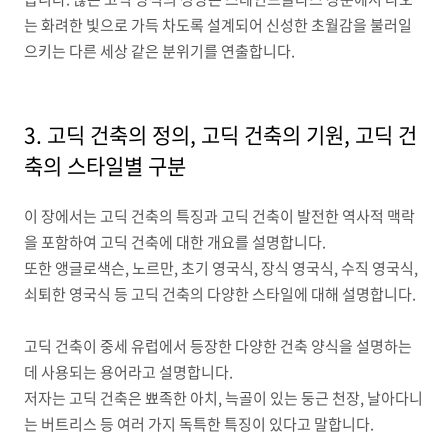
는 화려한 빛으로 가득 차도록 설계되어 신성한 초월감을 불러일
으키는 다른 세상 같은 분위기를 연출합니다
.
3.
고딕 건축의 정의
,
고딕 건축의 기원
,
고딕 건
축의 스타일별 구분
이 장에서는 고딕 건축의 특징과 고딕 건축이 발전한 역사적 맥락
을 포함하여 고딕 건축에 대한 개요를 설명합니다
.
또한 앵글로색슨
,
노르만
,
초기 영국식
,
장식 영국식
,
수직 영국식
,
쇠퇴한 영국식 등 고딕 건축의 다양한 스타일에 대해 설명합니다
.
고딕 건축이 중세 유럽에서 등장한 다양한 건축 양식을 설명하는
데 사용되는 용어라고 설명합니다
.
저자는 고딕 건축은 뾰족한 아치
,
늑골이 있는 둥근 천장
,
날아다니
는 버트리스 등 여러 가지 독특한 특징이 있다고 말합니다
.